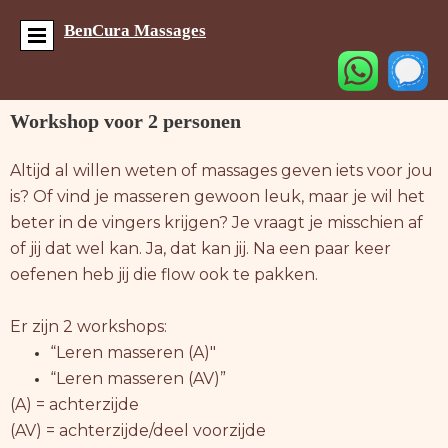
BenCura Massages
Workshop voor 2 personen
Altijd al willen weten of massages geven iets voor jou
is? Of vind je masseren gewoon leuk, maar je wil het
beter in de vingers krijgen? Je vraagt je misschien af
of jij dat wel kan. Ja, dat kan jij. Na een paar keer
oefenen heb jij die flow ook te pakken.
Er zijn 2 workshops:
“Leren masseren (A)"
“Leren masseren (AV)”
(A) = achterzijde
(AV) = achterzijde/deel voorzijde