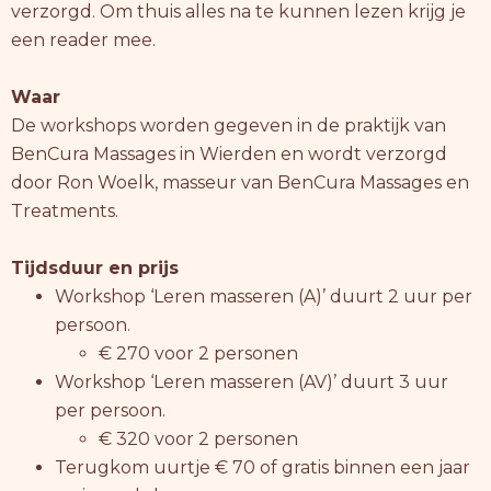
verzorgd. Om thuis alles na te kunnen lezen krijg je
een reader mee.
Waar
De workshops worden gegeven in de praktijk van
BenCura Massages in Wierden en wordt verzorgd
door Ron Woelk, masseur van BenCura Massages en
Treatments.
Tijdsduur en prijs
Workshop ‘Leren masseren (A)’ duurt 2 uur per
persoon.
€ 270 voor 2 personen
Workshop ‘Leren masseren (AV)’ duurt 3 uur
per persoon.
€ 320 voor 2 personen
Terugkom uurtje € 70 of gratis binnen een jaar