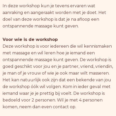
In deze workshop kun je tevens ervaren wat
aanraking en aangeraakt worden met je doet. Het
doel van deze workshop is dat je na afloop een
ontspannende massage kunt geven.
Voor wie is de workshop
Deze workshop is voor iedereen die wil kennismaken
met massage en wil leren hoe je iemand een
ontspannende massage kunt geven. De workshop is
goed geschikt voor jou en je partner, vriend, vriendin,
je man of je vrouw of wie je ook maar wilt masseren.
Het kan natuurlijk ook zijn dat een bekende van jou
de workshop óók wil volgen. Kom in ieder geval met
iemand waar je je prettig bij voelt. De workshop is
bedoeld voor 2 personen. Wil je met 4 personen
komen, neem dan even contact op.