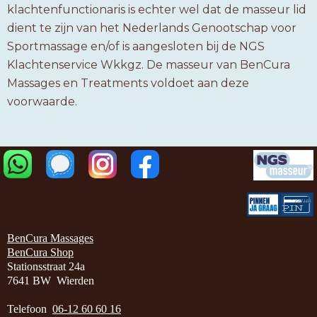
klachtenfunctionaris is echter wel dat de masseur lid
dient te zijn van het Nederlands Genootschap voor
Sportmassage en/of is aangesloten bij de NGS
Klachtenservice Wkkgz. De masseur van BenCura
Massages en Treatments voldoet aan deze
voorwaarde.
BenCura Massages
BenCura Shop
Stationsstraat 24a
7641 BW Wierden
Telefoon
06-12 60 60 16