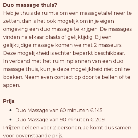
Duo massage thuis?
Heb je thuis de ruimte om een massagetafel neer te
zetten, dan is het ook mogelijk om in je eigen
omgeving een duo massage te krijgen. De massages
vinden na elkaar plaats of gelijktijdig. Bij een
gelijktijdige massage komen we met 2 masseurs.
Deze mogelijkheid is echter beperkt beschikbaar.
In verband met het ruim inplannen van een duo
massage thuis, kun je deze mogelijkheid niet online
boeken. Neem even contact op door te bellen of te
appen.
Prijs
Duo Massage van 60 minuten € 145
Duo Massage van 90 minuten € 209
Prijzen gelden voor 2 personen. Je komt dus samen
voor bovenstaande prijs.