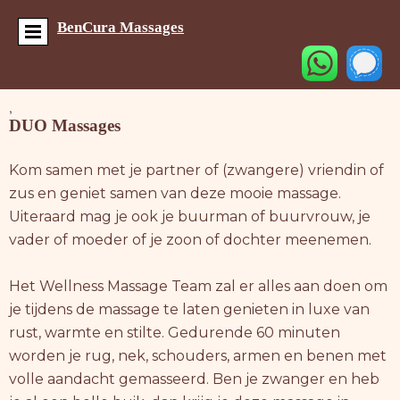
BenCura Massages
,
DUO Massages
Kom samen met je partner of (zwangere) vriendin of
zus en geniet samen van deze mooie massage.
Uiteraard mag je ook je buurman of buurvrouw, je
vader of moeder of je zoon of dochter meenemen.
Het Wellness Massage Team zal er alles aan doen om
je tijdens de massage te laten genieten in luxe van
rust, warmte en stilte. Gedurende 60 minuten
worden je rug, nek, schouders, armen en benen met
volle aandacht gemasseerd. Ben je zwanger en heb