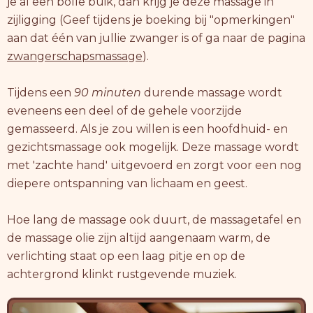
je al een bolle buik, dan krijg je deze massage in
zijligging (Geef tijdens je boeking bij "opmerkingen"
aan dat één van jullie zwanger is of ga naar de pagina
zwangerschapsmassage
).
Tijdens een
90 minuten
durende massage wordt
eveneens een deel of de gehele voorzijde
gemasseerd. Als je zou willen is een hoofdhuid- en
gezichtsmassage ook mogelijk. Deze massage wordt
met 'zachte hand' uitgevoerd en zorgt voor een nog
diepere ontspanning van lichaam en geest.
Hoe lang de massage ook duurt, de massagetafel en
de massage olie zijn altijd aangenaam warm, de
verlichting staat op een laag pitje en op de
achtergrond klinkt rustgevende muziek.