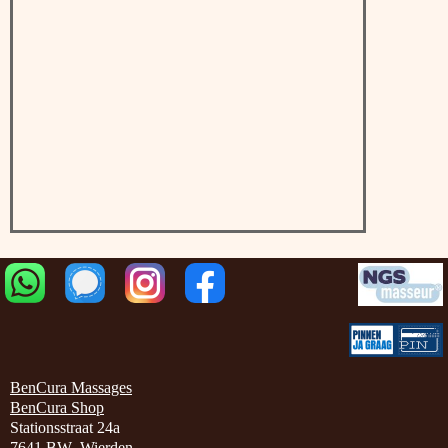
BenCura Massages
BenCura Shop
Stationsstraat 24a
7641 BW Wierden