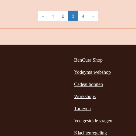
«
1
2
3
4
»
BenCura Shop
Yodeyma webshop
Cadeaubonnen
Workshops
Tarieven
Veelgestelde vragen
Klachtenregeling