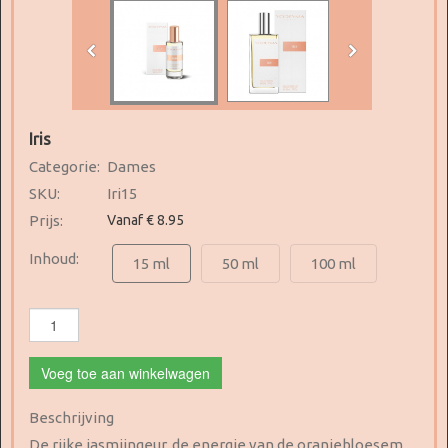
Iris
Categorie:
Dames
SKU:
Iri15
Prijs:
Vanaf € 8.95
Inhoud:
15 ml
50 ml
100 ml
Voeg toe aan winkelwagen
Beschrijving
De rijke jasmijngeur, de energie van de oranjebloesem