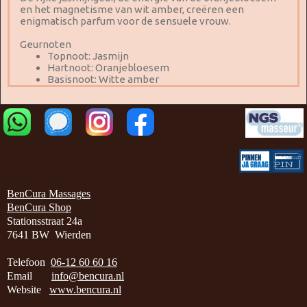
en het magnetisme van wit amber, creëren een
enigmatisch parfum voor de sensuele vrouw.
Geurnoten
Topnoot: Jasmijn
Hartnoot: Oranjebloesem
Basisnoot: Witte amber
BenCura Massages
BenCura Shop
Stationsstraat 24a
7641 BW Wierden
Telefoon
06-12 60 60 16
Email
info@bencura.nl
Website
www.bencura.nl