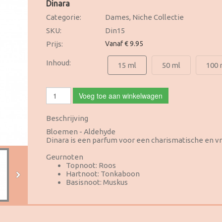
Dinara
Categorie:
Dames, Niche Collectie
SKU:
Din15
Prijs:
Vanaf € 9.95
Inhoud:
15 ml
50 ml
100 
Voeg toe aan winkelwagen
Beschrijving
Bloemen - Aldehyde
Dinara is een parfum voor een charismatische en v
Geurnoten
Topnoot: Roos
Hartnoot: Tonkaboon
Basisnoot: Muskus