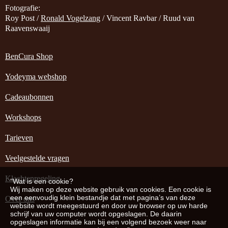
Fotografie:
Roy Post /
Ronald Vogelzang
/ Vincent Ravbar / Ruud van
Raavenswaaij
BenCura Shop
Yodeyma webshop
Cadeaubonnen
Workshops
Tarieven
Veelgestelde vragen
Klachtenregeling
“Wat is een cookie?
Wij maken op deze website gebruik van cookies. Een cookie is
een eenvoudig klein bestandje dat met pagina’s van deze
Over ons
website wordt meegestuurd en door uw browser op uw harde
schrijf van uw computer wordt opgeslagen. De daarin
opgeslagen informatie kan bij een volgend bezoek weer naar