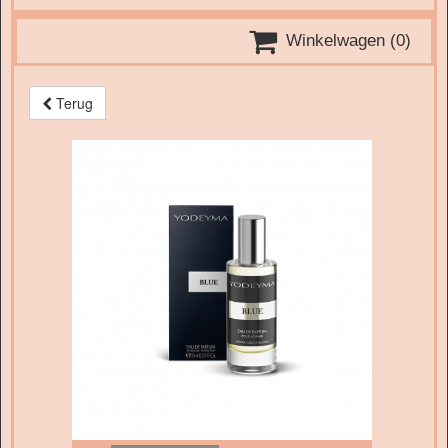

Winkelwagen
(0)
Terug