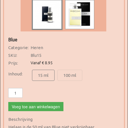
Blue
Categorie:
Heren
SKU:
Blu15
Prijs:
Vanaf € 8.95
Inhoud:
15 ml
100 ml
Voeg toe aan winkelwagen
Beschrijving
Helaas is de 50 ml van Blue niet verkrijgbaar