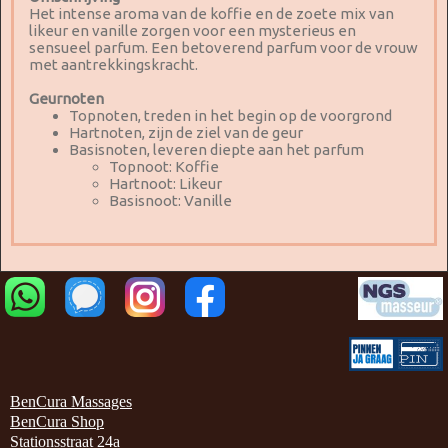
Het intense aroma van de koffie en de zoete mix van
likeur en vanille zorgen voor een mysterieus en
sensueel parfum. Een betoverend parfum voor de vrouw
met aantrekkingskracht.
Geurnoten
Topnoten, treden in het begin op de voorgrond
Hartnoten, zijn de ziel van de geur
Basisnoten, leveren diepte aan het parfum
Topnoot: Koffie
Hartnoot: Likeur
Basisnoot: Vanille
BenCura Massages
BenCura Shop
Stationsstraat 24a