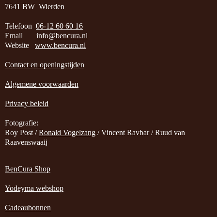
7641 BW Wierden
Telefoon
06-12 60 60 16
Email
info@bencura.nl
Website
www.bencura.nl
Contact en openingstijden
Algemene voorwaarden
Privacy beleid
Fotografie:
Roy Post /
Ronald Vogelzang
/ Vincent Ravbar / Ruud van
Raavenswaaij
BenCura Shop
Yodeyma webshop
Cadeaubonnen